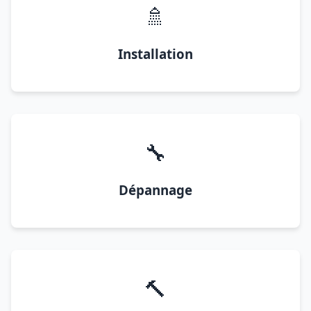
🚿
Installation
🔧
Dépannage
🔨