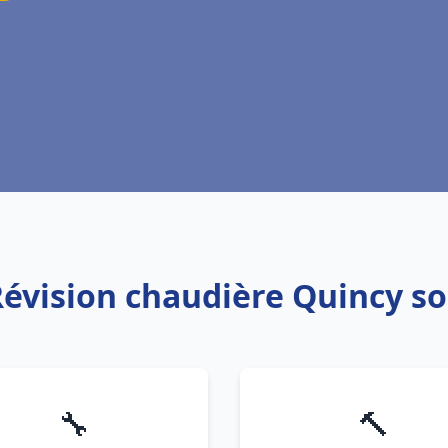
Révision chaudière Quincy s
🔧
🔨