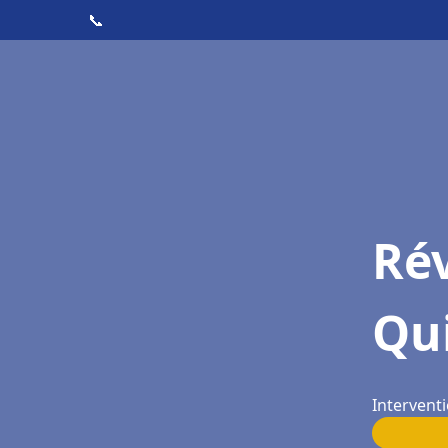
📞
Rév
Qu
Intervent