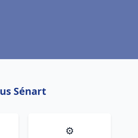
ous Sénart
⚙️