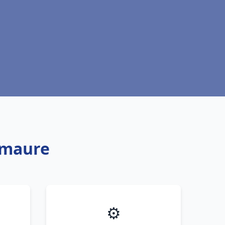
emaure
⚙️