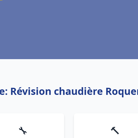
ce: Révision chaudière Roqu
🔧
🔨