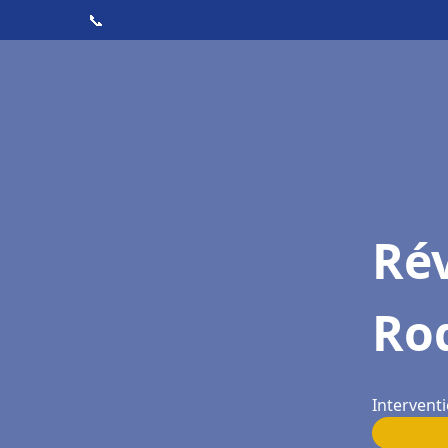
📞
Rév
Ro
Intervent