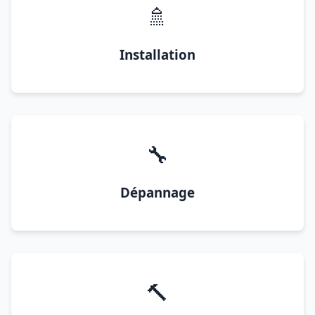
🚿
Installation
🔧
Dépannage
🔨