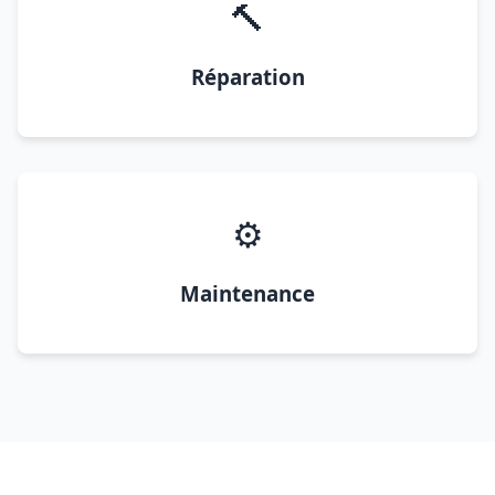
🔨
Réparation
⚙️
Maintenance