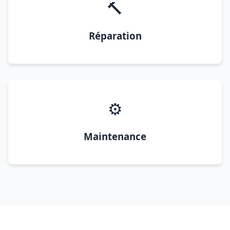
🔨
Réparation
⚙️
Maintenance