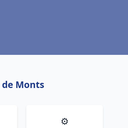
n de Monts
⚙️