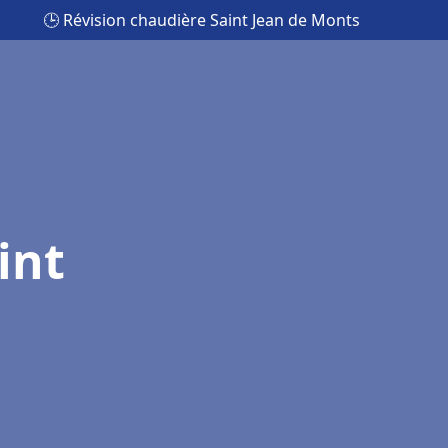
🕒 Révision chaudière Saint Jean de Monts
int