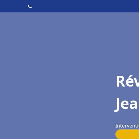
📞
Rév
Je
Interventi