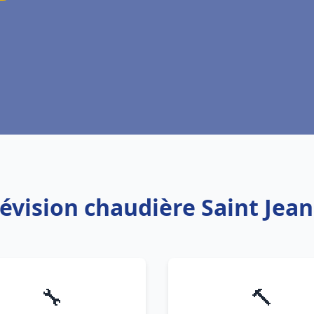
Révision chaudière Saint Jea
🔧
🔨