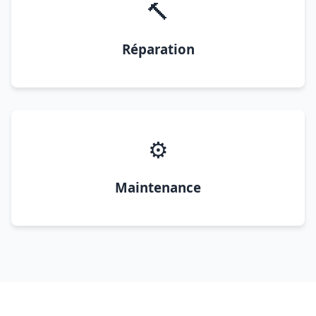
🔨
Réparation
⚙️
Maintenance