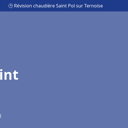
🕒 Révision chaudière Saint Pol sur Ternoise
int
)