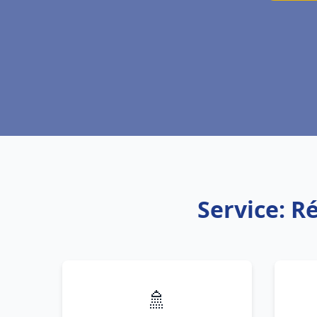
Service: R
🚿