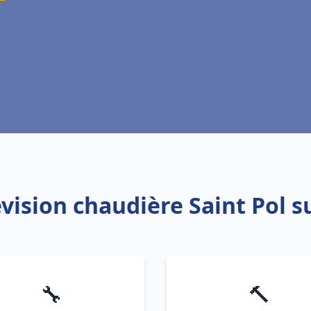
évision chaudière Saint Pol s
🔧
🔨