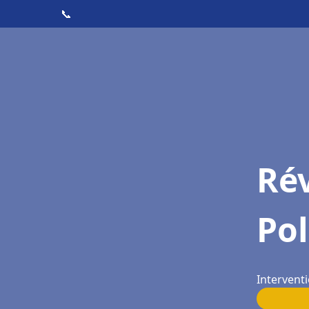
📞
Rév
Pol
Interventi