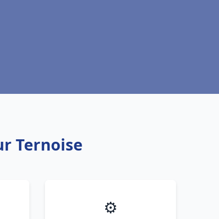
ur Ternoise
⚙️