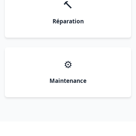
🔨
Réparation
⚙️
Maintenance