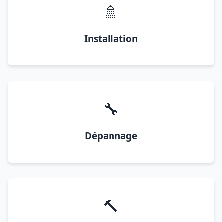
🚿
Installation
🔧
Dépannage
🔨