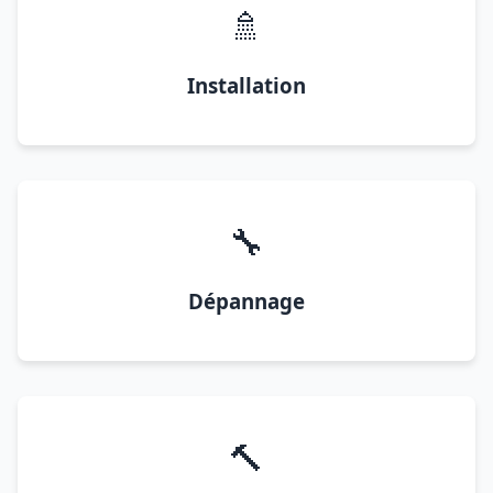
🚿
Installation
🔧
Dépannage
🔨