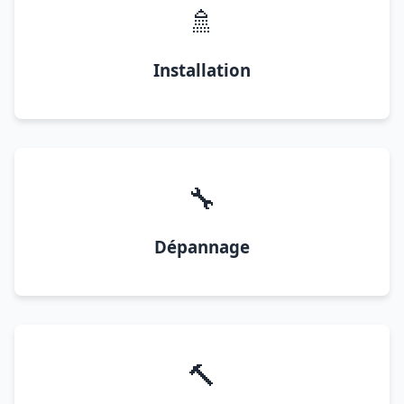
🚿
Installation
🔧
Dépannage
🔨