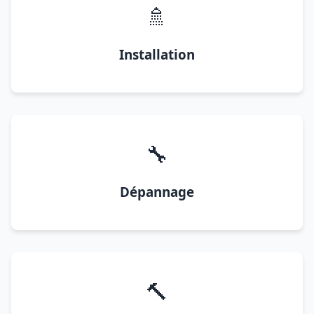
🚿
Installation
🔧
Dépannage
🔨