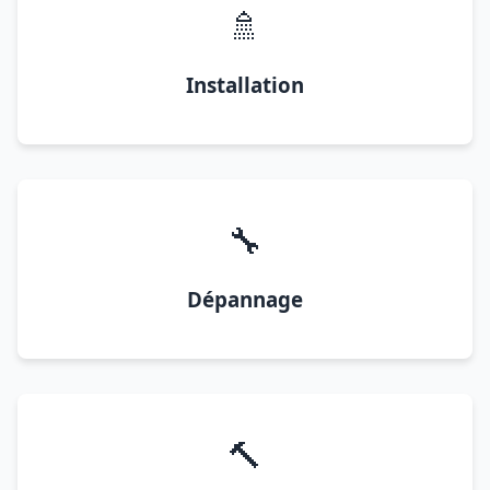
🚿
Installation
🔧
Dépannage
🔨