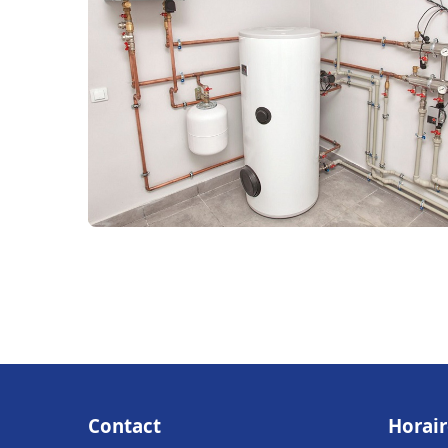
Contact
Horair