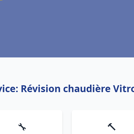
ice: Révision chaudière Vitr
🔧
🔨