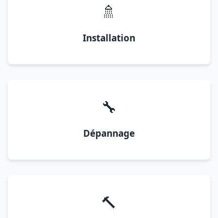
🚿
Installation
🔧
Dépannage
🔨