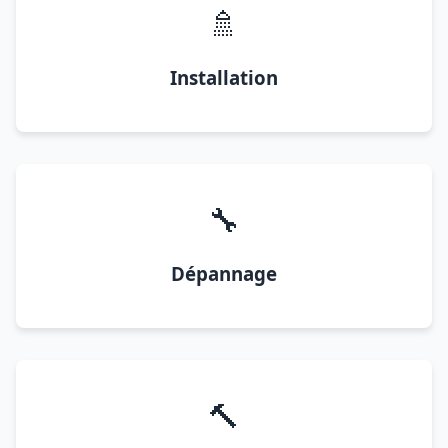
🚿
Installation
🔧
Dépannage
🔨