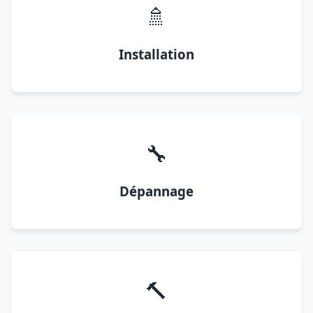
🚿
Installation
🔧
Dépannage
🔨