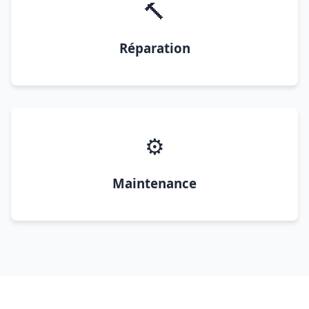
🔨
Réparation
⚙️
Maintenance